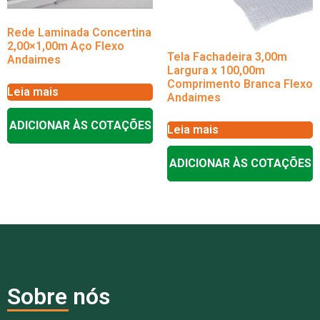
Rede Laminada Concertina
2,00×1,00m Aço Flexo
Tela Fachadeira 3,00m
Andaimes
Largura x 100,00m
Comprimento Branca Flexo
Leia mais
Andaimes
ADICIONAR ÀS COTAÇÕES
Leia mais
ADICIONAR ÀS COTAÇÕES
Sobre nós