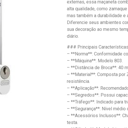
externas, essa maçaneta combi
alta qualidade, como zamaque e
mas também a durabilidade e a
Diferencie seus ambientes co
sua decoração ao mesmo temp
diário.
### Principais Característica
– **Norma**: Conformidade c
– **Máquina**: Modelo 803.
– **Distância de Broca**: 40 
– **Material**: Composta por Z
resistência.
– **Aplicação**: Recomendado
– **Segredos**: Possui capac
– **Tráfego**: Indicado para t
– **Segurança**: Nível médio 
– **Acessórios Inclusos**: Cha
testa.