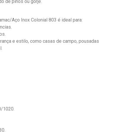
do de pinos ou gorje.
ac/Aço Inox Colonial 803 é ideal para:
ncias.
os.
ança e estilo, como casas de campo, pousadas
l.
0/1020.
30.