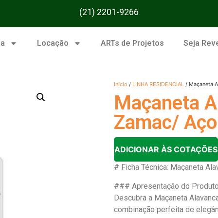
(21) 2201-9266
da
Locação
ARTs de Projetos
Seja Rev
Início
/
LINHA RESIDENCIAL
/ Maçaneta A
Maçaneta 
Zamac/ Aço 
ADICIONAR ÀS COTAÇÕES
# Ficha Técnica: Maçaneta Al
### Apresentação do Produt
Descubra a Maçaneta Alavanc
combinação perfeita de elegânc