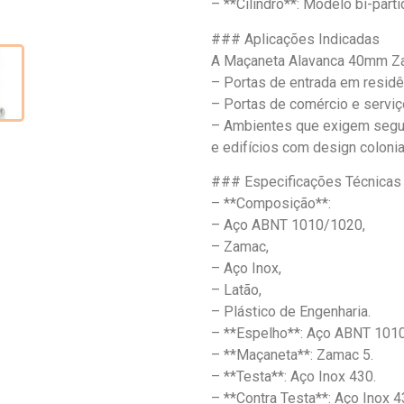
– **Cilindro**: Modelo bi-parti
### Aplicações Indicadas
A Maçaneta Alavanca 40mm Zam
– Portas de entrada em residê
– Portas de comércio e serviç
– Ambientes que exigem segur
e edifícios com design colonia
### Especificações Técnicas
– **Composição**:
– Aço ABNT 1010/1020,
– Zamac,
– Aço Inox,
– Latão,
– Plástico de Engenharia.
– **Espelho**: Aço ABNT 101
– **Maçaneta**: Zamac 5.
– **Testa**: Aço Inox 430.
– **Contra Testa**: Aço Inox 4